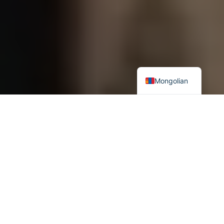
Mongolian
ОХУ-ын Холбооны статистикийн албаны мэдээлснээр тус
улсын эдийн засаг 2022 онд ойролцоогоор 3 хувиар
агшжээ. Энэ оны ОХУ-ын эдийн засгийн динамикийг авч
үзвэл 2022 оны 1 дүгээр улиралд 3.5 хувиар нэмэгдсэн, харин
2 дугаар улиралд 4,1 хувиар буурч, 3 дугаар улирлад 4
хувиар унасан,
[1]
4 дүгээр улиралд 3.7-4 хувиар буурах
магадлалтай байна.
[2]
Contents