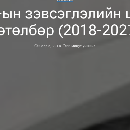
-ын зэвсэглэлийн 
өтөлбөр (2018-202
2 сар 5, 2018
22 минут уншина