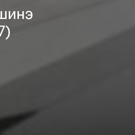
шинэ
7)