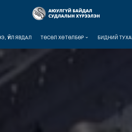
Э, ҮЙЛ ЯВДАЛ
ТӨСӨЛ ХӨТӨЛБӨР
БИДНИЙ ТУХА