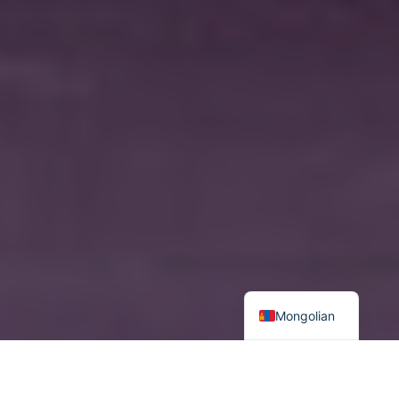
Mongolian
Монгол
Улс Ойрх Дорнодын бүс нутагтай ойр оршдоггүй