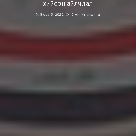
хийсэн айлчлал
8 сар 5, 2022
19 минут уншина