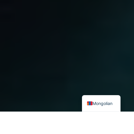
Mongolian
Үндэсний статистикийн хорооны (ҮСХ) 2026 оны 4 дүгээр
сарын мэдээгээр Монгол Улсын жилийн инфляц 10.1 хувь