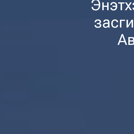
Энэтх
засги
Ав