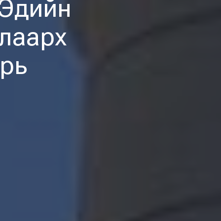
 Эдийн
алаарх
урь