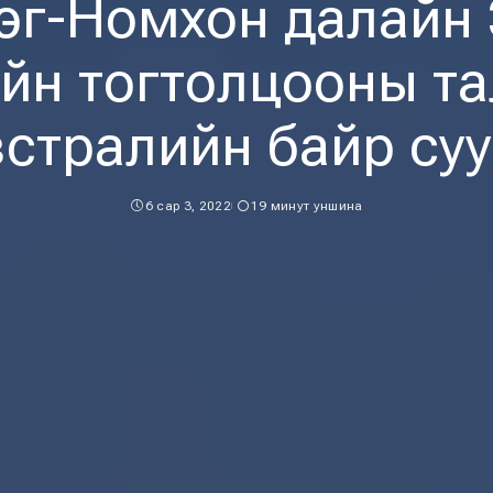
эг-Номхон далайн
йн тогтолцооны т
стралийн байр су
6 сар 3, 2022
19 минут уншина