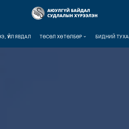
Э, ҮЙЛ ЯВДАЛ
ТӨСӨЛ ХӨТӨЛБӨР
БИДНИЙ ТУХА