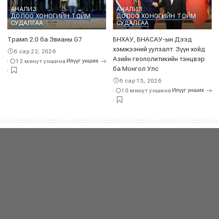
АНАЛИЗ
АНАЛИЗ
ДОЛОО ХОНОГИЙН ТОЙМ
ДОЛОО ХОНОГИЙН ТОЙМ
СУДАЛГАА
СУДАЛГАА
Трамп 2.0 ба Эвианы G7
БНХАУ, БНАСАУ-ын Дээд
хэмжээний уулзалт: Зүүн хойд
6 сар 22, 2026
Азийн геополитикийн тэнцвэр
12 минут уншина
Илүүг унших
ба Монгол Улс
6 сар 15, 2026
10 минут уншина
Илүүг унших