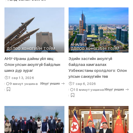
АНАЛИЗ
ДОЛОО ХОНОГИЙН ТОЙМ
ДОЛОО ХОНОГИЙН ТОЙМ
АНУ-Ираны дайны үйл явц:
Эдийн засгийн аюулгүй
Олон улсын аюулгүй байдлын
байдлаа хамгаалах
шинэ дүр зураг
Узбекистаны оролдлого: Олон
улсын санхүүгийн төв
7 сар 13, 2026
9 минут уншина
Илүүг унших
7 сар 6, 2026
10 минут уншина
Илүүг унших