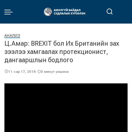
АНАЛИЗ
Ц.Амар: BREXIT бол Их Британийн зах
зээлээ хамгаалах протекционист,
дангааршлын бодлого
11 сар 17, 2018
0 минут уншина