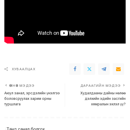
ХУВААЛЦАХ
ӨМНӨХ МЭДЭЭ
ДАРААГИЙН МЭДЭЭ
Аюул занал, эрсдэлийн үнэлгээ
Худалдааны дайны нөлөө
боловсруулах зарим орны
дэлхийн эдийн засгийн
туршлага
хямралын эхлэл үү?
Танд санал болгох