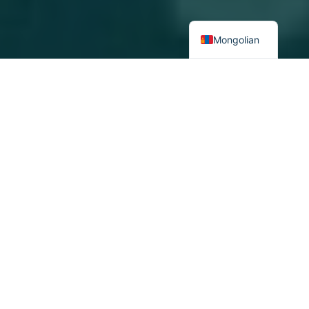
Mongolian
Сүүлийн
хэдэн жил Д.Трампын эгдүүцлийг хүргэсэн Парисын уур
амьсгалын гэрээ, Ираны цөмийн хэлэлцээр, 5G технологийн
асуудал, Европт тавьсан тарифын хориг болон АНУ Герман
улсад байрладаг бааз дахь цэргийнхээ тоог эрс бууруулах
буюу 9500-гаар хорогдуулахаар мэдэгдсэн зэрэг нь 70
гаруй жилийн түүхтэй трансатлантийн холбоотнуудын
харилцааг эрхгүй сонирхоход хүргэж байна.
Contents
Парисын уур амьсгалын гэрээ
Ираны цөмийн хэлэлцээр