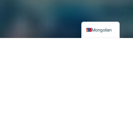
Mongolian
Эхлэл хэсэг нь өмнөх дугаарт
Contents
Эхийг нь эцээхгүй тугалыг нь тураахгүйн төлөөх
салбарын реформ
Хүчний тэнцвэрийг хадгалах арга: IPO
Хүчний тэнцвэр ураны олборлолтын аюулгүй байдлыг
хангахад дэм болов
Дүгнэлт: Төв Азийн цөмийн аюулгүй байдлын чухал