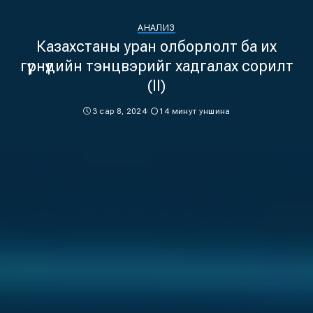
АНАЛИЗ
Казахстаны уран олборлолт ба их
гүрнүүдийн тэнцвэрийг хадгалах сорилт
(II)
3 сар 8, 2024
14 минут уншина