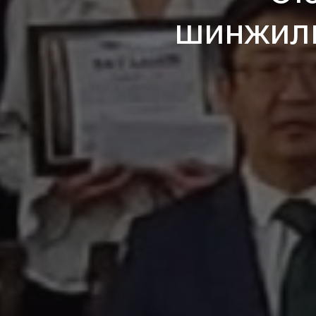
шинжилг