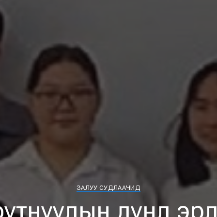
ЗАЛУУ СУДЛААЧИД
утнуудын дунд эр