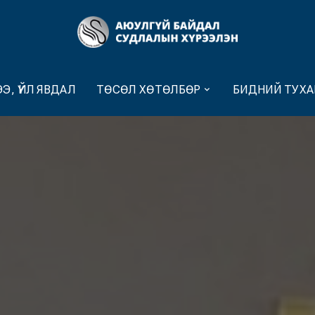
Э, ҮЙЛ ЯВДАЛ
ТӨСӨЛ ХӨТӨЛБӨР
БИДНИЙ ТУХА