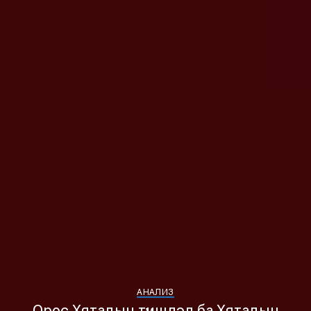
АНАЛИЗ
Орос Хятадын түншлэл ба Хятадын