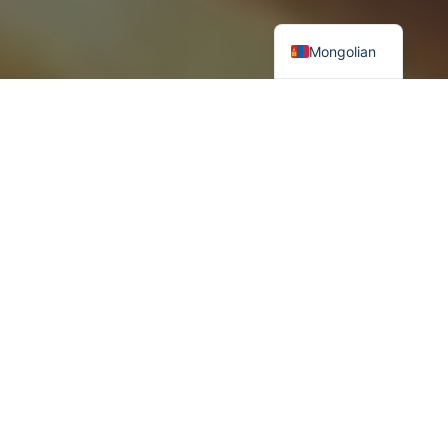
Mongolian
АНУ-ын ерөнхийлөгч Дональд Трамп 2025 оны 1-р сард хоёр
дахь бүрэн эрхээ хэрэгжүүлж эхэлснээс хойш технологийн
бодлогын эрс шийдэмгий олон арга хэмжээ авч эхэлсний
нэг нь хиймэл оюуны чиглэлд тус улсын манлайллыг
бэхжүүлэх, давуу талыг хангах цогц ажил байлаа. Ерөнхийлөгч
Трамп улс төрд хожуу орсон, өөрөө бизнесийн салбарт олон жил
ажилласан тул төр-хувийн хэвшлийн түншлэл, чөлөөт өрсөлдөөн
дундаас боловсорч шалгардаг хувийн хэвшлийн органик
хөгжлийн онцлогийг мэддэгийн хувьд хиймэл оюуны
цаашдын хөгжлийн түүчээг Америкийн компаниуд авч явна
гэж үзэж байна. Трамп бүрэн эрх нь хэрэгжиж эхлэх үед өмнөх
Ерөнхийлөгчийн засаг захиргааны гаргасан хиймэл оюуны
чиглэлийн захирамжийг цуцалж (Executive Order 14110 of
October 30, 2023) өөрийн бодлогын арга хэмжээнүүдээ зарлаж