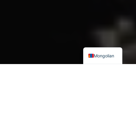
Mongolian
2024 онд Умард Атлантын Гэрээний Байгууллага NATO-ийн
үүсгэн байгуулагдсан 75 жилийн ой тохиож жил тутмын дээд
хэмжээний уулзалт нь 7 дугаар сарын 10-12-нд АНУ-ын
нийслэл Вашингтон хотод зохион байгуулагдлаа. Уулзалтын
гол сэдвүүд: Орос – Украины дайны байдал, NATO – ОХУ-ийн
сөргөлдөөн, NATO-ийн тэлэлтийн сэдэв, NATO-ийн шинэ
стратеги төлөвлөлт, NATO+AP4 формат, NATO – БНХАУ-ын
харилцааны цаашдын төлөв байдал зэрэг сэдвүүд байлаа.