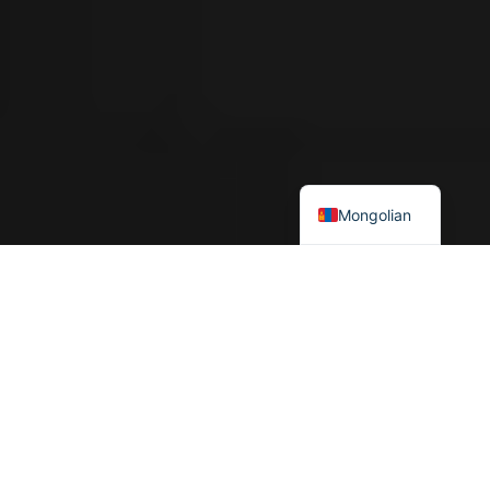
Mongolian
ОХУ Украины зэсвэгт мөргөлдөөний асуудлаар Төв Азийн орнууд
байр сууриа илэрхийлэхдээ маш болгоомжтой хандаж
байна. Донецк, Луганск мужуудын тусгаар тогтнолыг
Казахстан, Узбекистаны засгийн газрууд хүлээн зөвшөөрөхгүй
гэж мэдэгдлээ. Казахстан, Узбекистаны зүгээс Украин дахь
цэргийн ажиллагааг зогсоохыг уриалж, Украин руу
хүмүүнлэгийн тусламжаа илгээсэн. Гэсэн хэдий ч Оросын
талаар байр сууриа илэрхийлээгүй билээ.
[1]