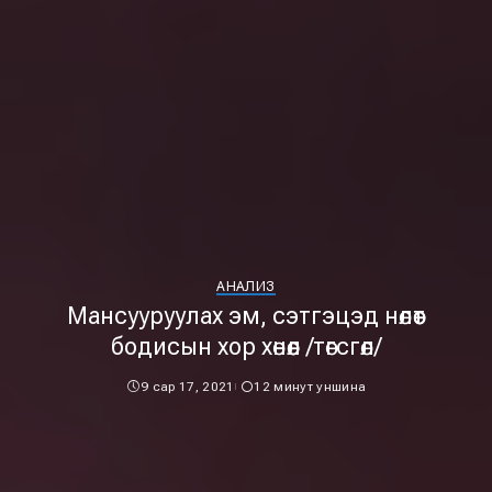
АНАЛИЗ
Мансууруулах эм, сэтгэцэд нөлөөт
бодисын xор хөнөөл /төгсгөл/
9 сар 17, 2021
12 минут уншина