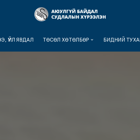
Э, ҮЙЛ ЯВДАЛ
ТӨСӨЛ ХӨТӨЛБӨР
БИДНИЙ ТУХА