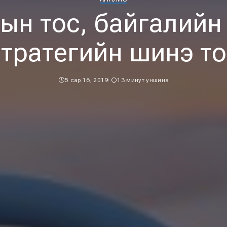
ын тос, байгалийн
стратегийн шинэ то
5 сар 16, 2019
13 минут уншина