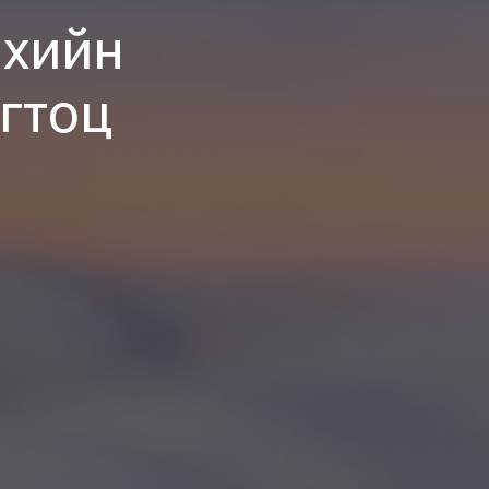
 хийн
гтоц