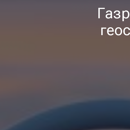
Газр
гео