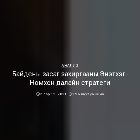
АНАЛИЗ
Байдены засаг захиргааны Энэтхэг-
Номхон далайн стратеги
3 сар 12, 2021
16 минут уншина