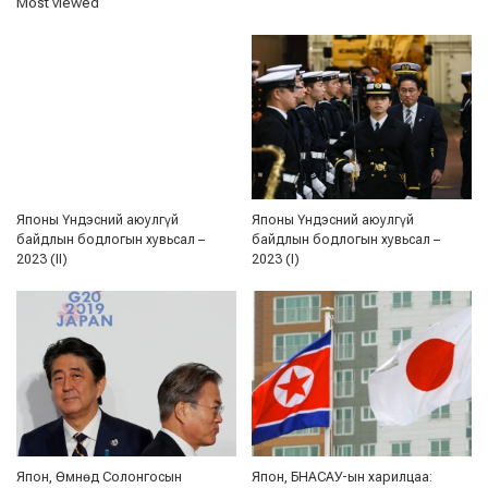
Most viewed
Японы Үндэсний аюулгүй
Японы Үндэсний аюулгүй
байдлын бодлогын хувьсал –
байдлын бодлогын хувьсал –
2023 (II)
2023 (I)
Япон, Өмнөд Солонгосын
Япон, БНАСАУ-ын харилцаа: