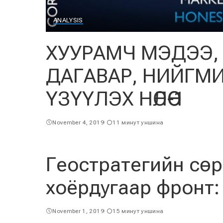
ANALYSIS
ХУУРАМЧ МЭДЭЭ, 
ДАГАВАР, НИЙГМ
ҮЗҮҮЛЭХ НӨЛӨӨ-1
November 4, 2019
11 минут уншина
Геостратегийн сө
хоёрдугаар фронт:
November 1, 2019
15 минут уншина