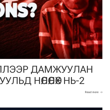
ЛЛЭЭР ДАМЖУУЛАН
ЛЬД НӨЛӨӨЛӨХ НЬ-2
Read more