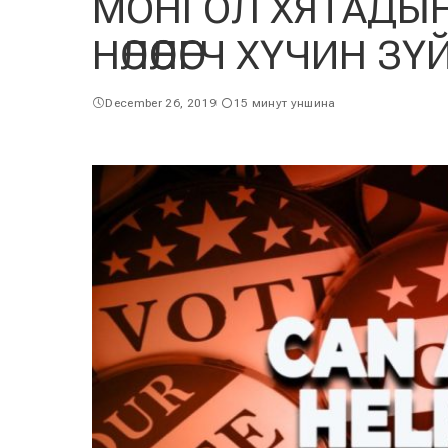
МОНГОЛ ХЯТАДЫН
НӨЛӨӨЛӨГЧ ХҮЧИН З
December 26, 2019
15 минут уншина