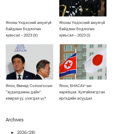
Японы Үндэсний аюулгүй
Японы Үндэсний аюулгүй
байдлын бодлогын
байдлын бодлогын
хувьсал – 2023 (II)
хувьсал – 2023 (I)
Япон, Өмнөд Солонгосын
Япон, БНАСАУ-ын
“худалдааны дайн”:
харилцаа: Хулгайлагдсан
хямрал уу, үзэгдэл үү?
иргэдийн асуудал
Archives
►
2026 (28)