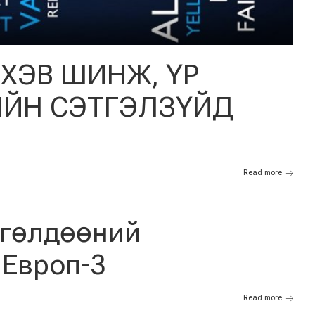
ХЭВ ШИНЖ, ҮР
ИЙН СЭТГЭЛЗҮЙД
Read more
ргөлдөөний
 Европ-3
Read more