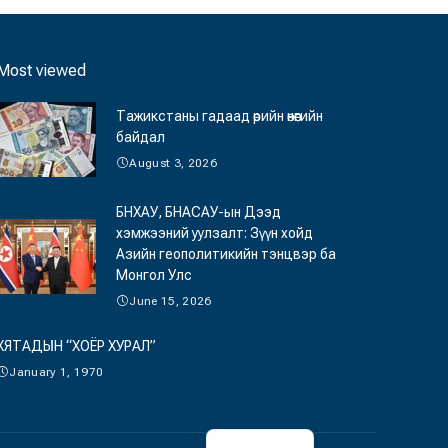
Most viewed
Тажикстаны гадаад өрийн өнөөгийн
байдал
August 3, 2026
БНХАУ, БНАСАУ-ын Дээд
хэмжээний уулзалт: Зүүн хойд
Азийн геополитикийн тэнцвэр ба
Монгол Улс
June 15, 2026
ХЯТАДЫН “ХОЁР ХУРАЛ”
January 1, 1970