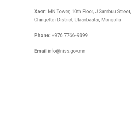
Хаяг:
MN Tower, 10th Floor, J.Sambuu Street,
Chingeltei District, Ulaanbaatar, Mongolia
Phone:
+976 7766-9899
Email
info@niss.gov.mn