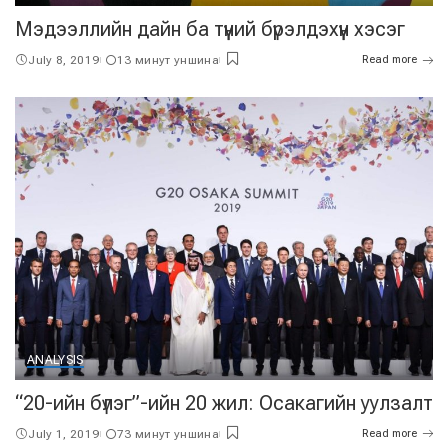
Мэдээллийн дайн ба түүний бүрэлдэхүүн хэсэг
July 8, 2019
13 минут уншина
Read more
ANALYSIS
“20-ийн бүлэг”-ийн 20 жил: Осакагийн уулзалт
July 1, 2019
73 минут уншина
Read more