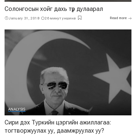
Солонгосын хойг дахь түр дулаарал
January 31, 2018
26 минут уншина
Read more
ANALYSIS
Сири дэх Туркийн цэргийн ажиллагаа:
тогтворжуулах уу, даамжруулах уу?