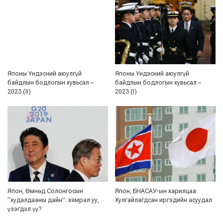
Японы Үндэсний аюулгүй
Японы Үндэсний аюулгүй
байдлын бодлогын хувьсал –
байдлын бодлогын хувьсал –
2023 (II)
2023 (I)
Япон, Өмнөд Солонгосын
Япон, БНАСАУ-ын харилцаа:
“худалдааны дайн”: хямрал уу,
Хулгайлагдсан иргэдийн асуудал
үзэгдэл үү?