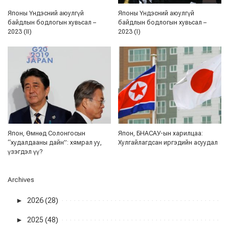
Японы Үндэсний аюулгүй
Японы Үндэсний аюулгүй
байдлын бодлогын хувьсал –
байдлын бодлогын хувьсал –
2023 (II)
2023 (I)
Япон, Өмнөд Солонгосын
Япон, БНАСАУ-ын харилцаа:
“худалдааны дайн”: хямрал уу,
Хулгайлагдсан иргэдийн асуудал
үзэгдэл үү?
Archives
►
2026 (28)
►
2025 (48)