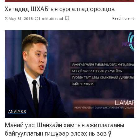
Хятадад ШХАБ-ын сургалтад оролцов
May 31, 2018
1 minute read
Read more
ANALYSIS
Манай улс Шанхайн хамтын ажиллагааны
байгууллагын гишүүнээр элсэх нь зөв үү?