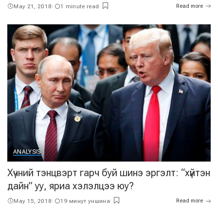
May 21, 2018
1 minute read
Read more
ANALYSIS
Хүчний тэнцвэрт гарч буй шинэ эргэлт: “хүйтэн
дайн” уу, яриа хэлэлцээ юу?
May 15, 2018
19 минут уншина
Read more