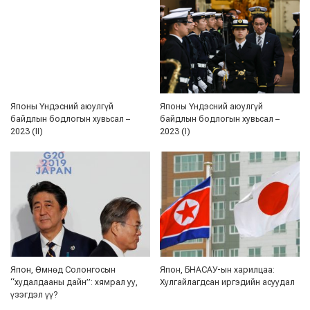
Японы Үндэсний аюулгүй
Японы Үндэсний аюулгүй
байдлын бодлогын хувьсал –
байдлын бодлогын хувьсал –
2023 (II)
2023 (I)
Япон, Өмнөд Солонгосын
Япон, БНАСАУ-ын харилцаа:
“худалдааны дайн”: хямрал уу,
Хулгайлагдсан иргэдийн асуудал
үзэгдэл үү?