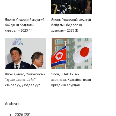
Японы Үндэсний аюулгүй
Японы Үндэсний аюулгүй
байдлын бодлогын
байдлын бодлогын
хувьсал – 2023 (II)
хувьсал – 2023 (I)
Япон, Өмнөд Солонгосын
Япон, БНАСАУ-ын
“худалдааны дайн”:
харилцаа: Хулгайлагдсан
хямрал уу, үзэгдэл үү?
иргэдийн асуудал
Archives
►
2026 (28)