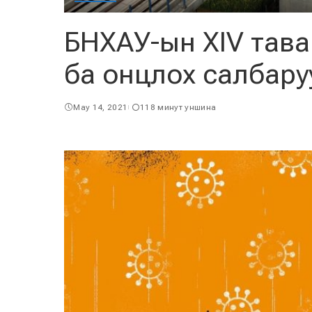
БНХАУ-ын XIV тав
ба онцлох салбару
May 14, 2021
118 минут уншина