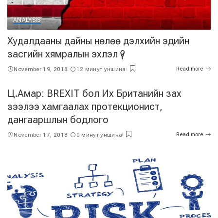
ANALYSIS
Худалдааны дайны нөлөө дэлхийн эдийн
засгийн хямралын эхлэл үү?
November 19, 2018
12 минут уншина
Read more
Ц.Амар: BREXIT бол Их Британийн зах
зээлээ хамгаалах протекционист,
дангааршлын бодлого
November 17, 2018
0 минут уншина
Read more