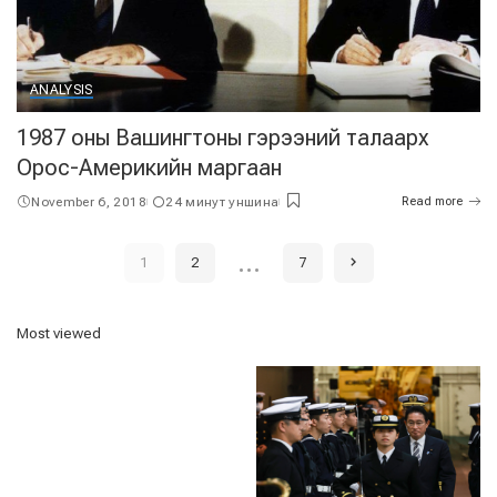
ANALYSIS
1987 оны Вашингтоны гэрээний талаарх
Орос-Америкийн маргаан
November 6, 2018
24 минут уншина
Read more
…
1
2
7
Most viewed