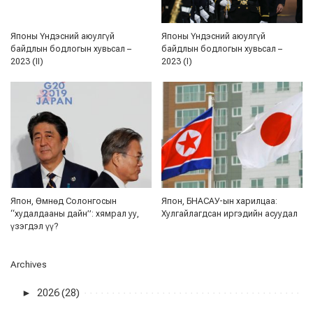
Японы Үндэсний аюулгүй
Японы Үндэсний аюулгүй
байдлын бодлогын хувьсал –
байдлын бодлогын хувьсал –
2023 (II)
2023 (I)
Япон, Өмнөд Солонгосын
Япон, БНАСАУ-ын харилцаа:
“худалдааны дайн”: хямрал уу,
Хулгайлагдсан иргэдийн асуудал
үзэгдэл үү?
Archives
►
2026 (28)