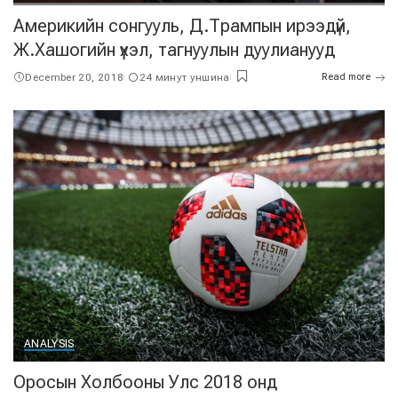
Америкийн сонгууль, Д.Трампын ирээдүй,
Ж.Хашогийн үхэл, тагнуулын дуулианууд
December 20, 2018
24 минут уншина
Read more
ANALYSIS
Оросын Холбооны Улс 2018 онд