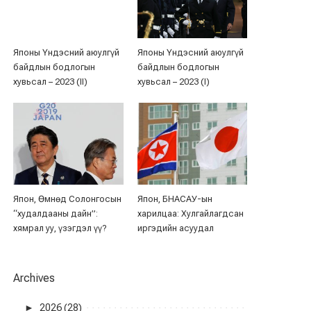
Японы Үндэсний аюулгүй
Японы Үндэсний аюулгүй
байдлын бодлогын
байдлын бодлогын
хувьсал – 2023 (II)
хувьсал – 2023 (I)
Япон, Өмнөд Солонгосын
Япон, БНАСАУ-ын
“худалдааны дайн”:
харилцаа: Хулгайлагдсан
хямрал уу, үзэгдэл үү?
иргэдийн асуудал
Archives
►
2026 (28)