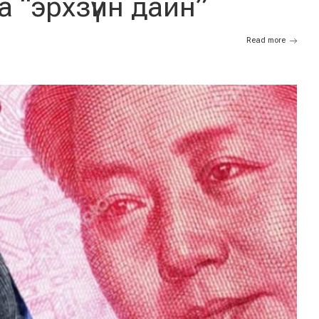
а “эрхзүйн дайн”
Read more