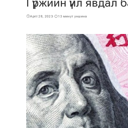
Гүржийн үйл явдал б
April 28, 2023
13 минут уншина