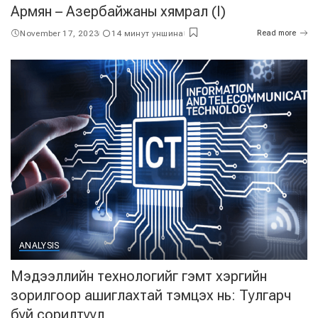
Армян – Азербайжаны хямрал (I)
November 17, 2023
14 минут уншина
Read more
ANALYSIS
Мэдээллийн технологийг гэмт хэргийн
зорилгоор ашиглахтай тэмцэх нь: Тулгарч
буй сорилтууд