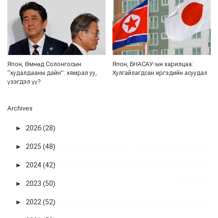
Япон, Өмнөд Солонгосын
Япон, БНАСАУ-ын харилцаа:
“худалдааны дайн”: хямрал уу,
Хулгайлагдсан иргэдийн асуудал
үзэгдэл үү?
Archives
►
2026 (28)
►
2025 (48)
►
2024 (42)
►
2023 (50)
►
2022 (52)