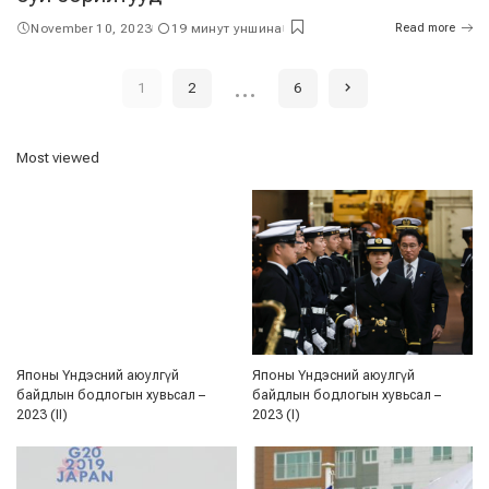
November 10, 2023
19 минут уншина
Read more
…
1
2
6
Most viewed
Японы Үндэсний аюулгүй
Японы Үндэсний аюулгүй
байдлын бодлогын хувьсал –
байдлын бодлогын хувьсал –
2023 (II)
2023 (I)