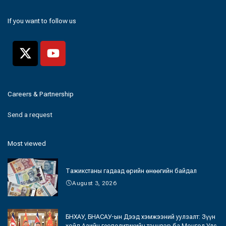
If you want to follow us
Careers & Partnership
Send a request
Most viewed
Тажикстаны гадаад өрийн өнөөгийн байдал
August 3, 2026
БНХАУ, БНАСАУ-ын Дээд хэмжээний уулзалт: Зүүн
хойд Азийн геополитикийн тэнцвэр ба Монгол Улс