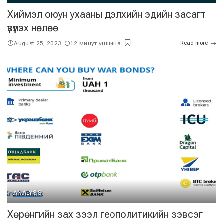
Хиймэл оюун ухааны дэлхийн эдийн засагт
үзүүлэх нөлөө
August 25, 2023
12 минут уншина
Read more
ANALYSIS
Хөрөнгийн зах зээл геополитикийн зэвсэг