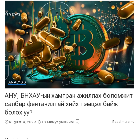
ANALYSIS
АНУ, БНХАУ-ын хамтран ажиллах боломжит
салбар фентанилтай хийх тэмцэл байж
болох уу?
August 4, 2023
19 минут уншина
Read more