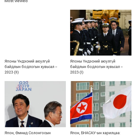
Most viewed
Японы Үндэсний аюулгүй
Японы Үндэсний аюулгүй
байдлын бодлогын хувьсал –
байдлын бодлогын хувьсал –
2023 (II)
2023 (I)
Япон, Өмнөд Солонгосын
Япон, БНАСАУ-ын харилцаа: