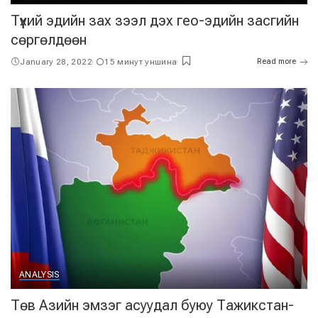
Түүхий эдийн зах зээл дэх гео-эдийн засгийн
сөргөлдөөн
January 28, 2022
15 минут уншина
Read more
ANALYSIS
Төв Азийн эмзэг асуудал буюу Тажикстан-