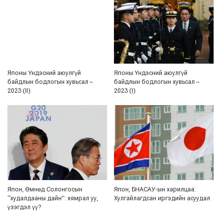
Японы Үндэсний аюулгүй
Японы Үндэсний аюулгүй
байдлын бодлогын хувьсал –
байдлын бодлогын хувьсал –
2023 (II)
2023 (I)
Япон, Өмнөд Солонгосын
Япон, БНАСАУ-ын харилцаа:
“худалдааны дайн”: хямрал уу,
Хулгайлагдсан иргэдийн асуудал
үзэгдэл үү?