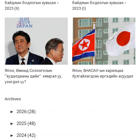
байдлын бодлогын хувьсал –
байдлын бодлогын хувьсал –
2023 (II)
2023 (I)
Япон, Өмнөд Солонгосын
Япон, БНАСАУ-ын харилцаа:
“худалдааны дайн”: хямрал уу,
Хулгайлагдсан иргэдийн асуудал
үзэгдэл үү?
Archives
►
2026 (28)
►
2025 (48)
►
2024 (42)