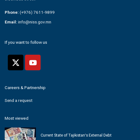
Phone:
(+976) 7611-9899
Email:
info@niss.gov.mn
If you want to follow us
Careers & Partnership
Send a request
Most viewed
Current State of Tajikistan's External Debt