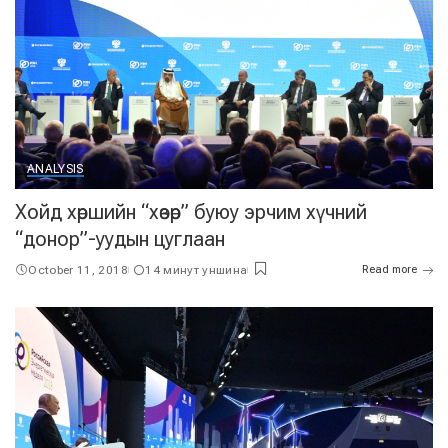
ANALYSIS
Хойд хөршийн “хөзөр” буюу эрчим хүчний
“донор”-уудын цуглаан
October 11, 2018
14 минут уншина
Read more