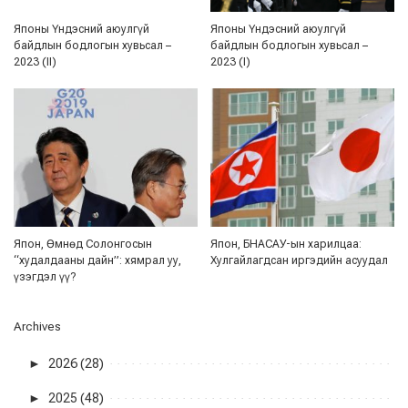
Японы Үндэсний аюулгүй
Японы Үндэсний аюулгүй
байдлын бодлогын хувьсал –
байдлын бодлогын хувьсал –
2023 (II)
2023 (I)
Япон, Өмнөд Солонгосын
Япон, БНАСАУ-ын харилцаа:
“худалдааны дайн”: хямрал уу,
Хулгайлагдсан иргэдийн асуудал
үзэгдэл үү?
Archives
►
2026 (28)
►
2025 (48)