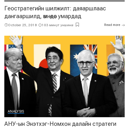
Геостратегийн шилжилт: даяаршлаас
дангааршилд, өмнөдөөс умардад
October 25, 2018
103 минут уншина
Read more
ANALYSIS
АНУ-ын Энэтхэг-Номхон далайн стратеги