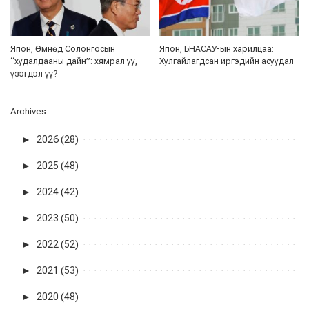
Япон, Өмнөд Солонгосын
Япон, БНАСАУ-ын харилцаа:
“худалдааны дайн”: хямрал уу,
Хулгайлагдсан иргэдийн асуудал
үзэгдэл үү?
Archives
►
2026 (28)
►
2025 (48)
►
2024 (42)
►
2023 (50)
►
2022 (52)
►
2021 (53)
►
2020 (48)