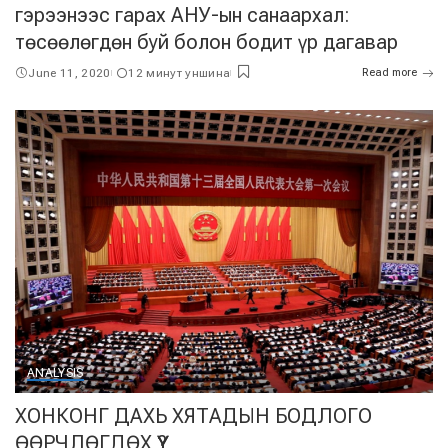
гэрээнээс гарах АНУ-ын санаархал:
төсөөлөгдөн буй болон бодит үр дагавар
June 11, 2020
12 минут уншина
Read more
ANALYSIS
ХОНКОНГ ДАХЬ ХЯТАДЫН БОДЛОГО
ӨӨРЧЛӨГДӨХ ҮҮ?