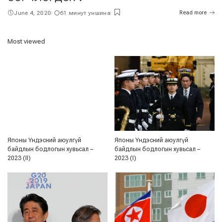
June 4, 2020
61 минут уншина
Read more
Most viewed
Японы Үндэсний аюулгүй
Японы Үндэсний аюулгүй
байдлын бодлогын хувьсал –
байдлын бодлогын хувьсал –
2023 (II)
2023 (I)