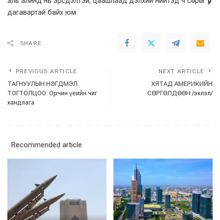
аль алинд нь эрсдэлтэй, цаашлаад дэлхий нийтэд ч сөрөг үр
дагавартай байх юм.
SHARE
PREVIOUS ARTICLE
NEXT ARTICLE
ТАГНУУЛЫН НЭГДМЭЛ
ХЯТАД АМЕРИКИЙН
ТОГТОЛЦОО: Орчин үеийн чиг
СӨРГӨЛДӨӨН /эхлэл/
хандлага
Recommended article