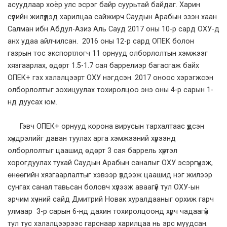
асуудлаар хоёр улс эсрэг байр суурьтай байдаг. Харин
сүүлийн жилүүдэд харилцаа сайжирч Саудын Арабын эзэн хаан
Салман ибн Абдул-Азиз Аль Сауд 2017 оны 10-р сард ОХУ-д
анх удаа айлчилсан. 2016 оны 12-р сард ОПЕК болон
газрын тос экспортлогч 11 орнууд олборлолтын хэмжээг
хязгаарлах, өдөрт 1.5-1.7 сая баррелиэр багасгаж байх
ОПЕК+ гэх хэлэлцээрт ОХУ нэгдсэн. 2017 оноос хэрэгжсэн
олборлолтыг зохицуулах тохиролцоо энэ оны 4-р сарын 1-
нд дуусах юм.
Гэвч ОПЕК+ орнууд корона вирусын тархалтаас үүдсэн
хүндрэлийг даван туулах арга хэмжээний хүрээнд
олборлолтыг цаашид өдөрт 3 сая баррель хүртэл
хорогдуулах тухай Саудын Арабын саналыг ОХУ эсэргүүцэж,
өнөөгийн хязгаарлалтыг хэвээр үлдээж цаашид нэг жилээр
сунгах санал тавьсан боловч хүлээж аваагүй тул ОХУ-ын
эрчим хүчний сайд Дмитрий Новак хуралдааныг орхиж гарч
улмаар 3-р сарын 6-нд дахин тохиролцоонд хүрч чадаагүй
тул тус хэлэлцээрээс гарснаар харилцаа нь эрс муудсан.