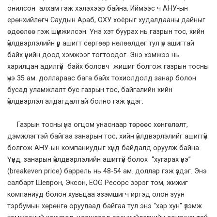
онилсон алхам гэж хэлэхээр байна. Иймээс ч АНУ-ын
ерөнхийлөгч Саудын Араб, ОХУ хоёрыг худалдааны дайныг
өдөөлөө гэж шүүмжилсэн. Үнэ хэт буурах нь газрын тос, хийн
үйлдвэрлэлийн үр ашигт сөргөөр нөлөөлдөг тул үр ашигтай
байх үнийн доод хэмжээг тогтоодог. Энэ хэмжээ нь
харилцан адилгүй байх боловч жишиг болгож газрын тосны
үнэ 35 ам. доллараас бага байх тохиолдолд занар болон
бусад уламжлалт бус газрын тос, байгалийн хийн
үйлдвэрлэл алдагдалтай болно гэж үздэг.
Газрын тосны үнэ огцом унаснаар төрөөс хөнгөлөлт,
дэмжлэгтэй байгаа занарын тос, хийн үйлдвэрлэлийг ашиггүй
болгож АНУ-ын компаниудыг хүнд байдалд оруулж байна.
Үүнд, занарын үйлдвэрлэлийн ашиггүй болох “хугарах үнэ”
(breakeven price) баррель нь 48-54 ам. доллар гэж үздэг. Энэ
салбарт Шеврон, Эксон, EOG Ресорс зэрэг том, жижиг
компаниуд болон хувьцаа эзэмшигч иргэд олон зуун
тэрбумын хөрөнгө оруулаад байгаа тул энэ “хар хун” үлэмж