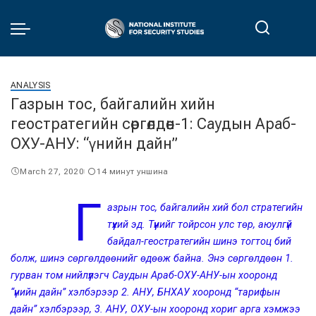
ANALYSIS
Газрын тос, байгалийн хийн
геостратегийн сөргөлдөөн-1: Саудын Араб-
ОХУ-АНУ: “үнийн дайн”
March 27, 2020
14 минут уншина
Г
азрын тос, байгалийн хий бол стратегийн
түүхий эд. Түүнийг тойрсон улс төр, аюулгүй
байдал-геостратегийн шинэ тогтоц бий
болж, шинэ сөргөлдөөнийг өдөөж байна. Энэ сөргөлдөөн 1.
гурван том нийлүүлэгч Саудын Араб-ОХУ-АНУ-ын хооронд
“үнийн дайн” хэлбэрээр 2. АНУ, БНХАУ хооронд “тарифын
дайн” хэлбэрээр, 3. АНУ, ОХУ-ын хооронд хориг арга хэмжээ