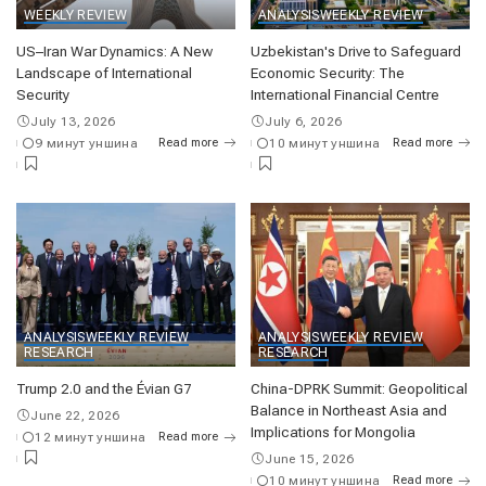
WEEKLY REVIEW
ANALYSIS
WEEKLY REVIEW
US–Iran War Dynamics: A New
Uzbekistan's Drive to Safeguard
Landscape of International
Economic Security: The
Security
International Financial Centre
July 13, 2026
July 6, 2026
9 минут уншина
Read more
10 минут уншина
Read more
ANALYSIS
WEEKLY REVIEW
ANALYSIS
WEEKLY REVIEW
RESEARCH
RESEARCH
Trump 2.0 and the Évian G7
China-DPRK Summit: Geopolitical
Balance in Northeast Asia and
June 22, 2026
Implications for Mongolia
12 минут уншина
Read more
June 15, 2026
10 минут уншина
Read more