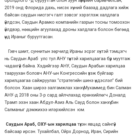
оролдлого”-д буруутган олон зуун хүмүүсийн баривчилсан,
2019 онд Флорида дахь, нисэх хүчний баазад дадлага хийж
байсан саудын нисгэгч галт зэвсэг хэрэглэж халдлага
үйлдсэн, Саудын Арамко компанийн газрын тосны томоохон
үйлдвэр, нөөцийн агуулахад дроны халдлага болсон бөгөөд
үүнд Ираныг буруутгасан.
Гэвч шиит, суннитын зөрчилд Ираны эсрэг хүчтэй тэмцэгч
нь Саудын Араб улс тул АНУ түүнтэй харилцаагаа бүр муутгаж
чадахгүй байна. Хэдийгээр АНУ, Саудын Арабын харилцаа
тааруухан боловч АНУ-ын Конгрессийн үзэж буйгаар
харилцаагаа сайжруулах “стратегийн шинэ үндэслэл” бий
болсон. Хаан ширээ залгамжлах ханхүү Мухаммед бин Салман
АНУ-д 2018 оны 3-р сард айлчлахад ерөнхийлөгч Доналд
Трамп эзэн хаан Абдул-Азиз Аль Сауд болон ханхүү бин
Салманыг дэмжихээ илэрхийлсэн юм.
Саудын Араб, ОХУ-ын харилцаа
түүхэн явцад сайнгүй
байсаар ирсэн. Тухайлбал, Ойрх Дорнод, Иран, Сирийн