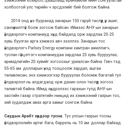
хэмжээний хохирол, цаашлаад ерөнхийлөгчийн сонгуультай
холбоотой улс төрийн ч эрсдэлийг бий болгож байна.
2014 онд үнэ буурахад занарын 150 гаруй төслүүд үр ашиг,
санхүүжилтгүй болж зогсож байсан. Иймээс АНУ-ын занарын
үйлдвэрлэгч компаниуд хүнд байдалд орж зардлаа 20-25
хувь буулгах арга хэмжээ авч эхэллээ. Занарын тос
үйлдвэрлэгч Parlsey Energy компани хамтран ажиллагч,
туслан гүйцэтгэгч компаниудаа зардлаа 25 хувь бууруулах,
өрөмдлөгийн 20 хувийг зогсоохыг уриалсан байна. Гэвч тэд
55-65 ам. долларын үнэд тооцоолж зардал, ашгаа
төлөвлөсөн, энэ хэмжээгээр бууруулах боломж багатай тул
үйлдвэрлэл нь алдагдалд орж дахин олон төслүүд зогсох
төлөвтэй байна. Иймд хүндрэлээс гарахын тулд АНУ-ын
засгийн газар стратегийн нөөцөд их хэмжээний газрын тос,
хий худалдаж авах арга замыг сонгож байна.
Саудын Арабт хүндээр тусна.
Тус улсын газрын тосны
үйлдвэрлэлийн өртөг бага, баррель нь 10 ам. доллар байхад