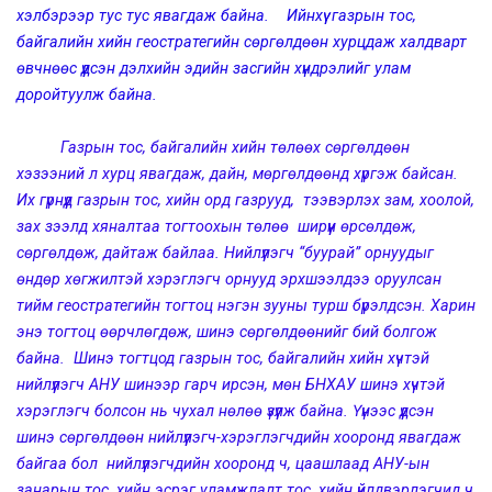
хэлбэрээр тус тус явагдаж байна. Ийнхүү газрын тос,
байгалийн хийн геостратегийн сөргөлдөөн хурцдаж халдварт
өвчнөөс үүдсэн дэлхийн эдийн засгийн хүндрэлийг улам
доройтуулж байна.
Газрын тос, байгалийн хийн төлөөх сөргөлдөөн
хэзээний л хурц явагдаж, дайн, мөргөлдөөнд хүргэж байсан.
Их гүрнүүд газрын тос, хийн орд газрууд, тээвэрлэх зам, хоолой,
зах зээлд хяналтаа тогтоохын төлөө ширүүн өрсөлдөж,
сөргөлдөж, дайтаж байлаа. Нийлүүлэгч “буурай” орнуудыг
өндөр хөгжилтэй хэрэглэгч орнууд эрхшээлдээ оруулсан
тийм геостратегийн тогтоц нэгэн зууны турш бүрэлдсэн. Харин
энэ тогтоц өөрчлөгдөж, шинэ сөргөлдөөнийг бий болгож
байна. Шинэ тогтцод газрын тос, байгалийн хийн хүчтэй
нийлүүлэгч АНУ шинээр гарч ирсэн, мөн БНХАУ шинэ хүчтэй
хэрэглэгч болсон нь чухал нөлөө үзүүлж байна. Үүнээс үүдсэн
шинэ сөргөлдөөн нийлүүлэгч-хэрэглэгчдийн хооронд явагдаж
байгаа бол нийлүүлэгчдийн хооронд ч, цаашлаад АНУ-ын
занарын тос, хийн эсрэг уламжлалт тос, хийн үйлдвэрлэгчид ч