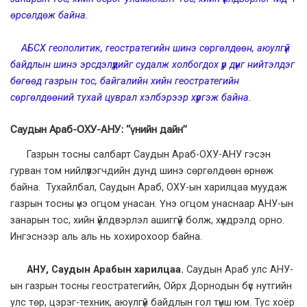
өрсөлдөж байна.
АБСХ геополитик, геостратегийн шинэ сөргөлдөөн, аюулгүй
байдлын шинэ эрсдэлүүдийг судалж холбогдох үр дүнг нийтэлдэг
бөгөөд газрын тос, байгалийн хийн геостратегийн
сөргөлдөөний тухай цуврал хэлбэрээр хүргэж байна.
Саудын Араб-ОХУ-АНУ: “үнийн дайн”
Газрын тосны салбарт Саудын Араб-ОХУ-АНУ гэсэн
гурван том нийлүүлэгчдийн дунд шинэ сөргөлдөөн өрнөж
байна. Тухайлбал, Саудын Араб, ОХУ-ын харилцаа муудаж
газрын тосны үнэ огцом унасан. Үнэ огцом унаснаар АНУ-ын
занарын тос, хийн үйлдвэрлэл ашиггүй болж, хүндрэлд орно.
Ингэснээр аль аль нь хохирохоор байна.
АНУ, Саудын Арабын харилцаа.
Саудын Араб улс АНУ-
ын газрын тосны геостратегийн, Ойрх Дорнодын бүс нутгийн
улс төр, цэрэг-техник, аюулгүй байдлын гол түнш юм. Тус хоёр