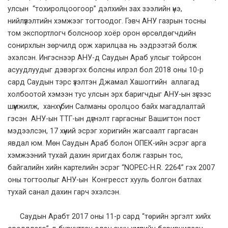
улсын “тохиролцоогоор” дэлхийн зах зээлийн үнэ,
нийлүүлэлтийн хэмжээг тогтоодог. Гэвч АНУ газрын тосны
том экспортлогч болсноор хоёр орон өрсөлдөгчдийн
сонирхлын зөрчилд орж харилцаа нь ээдрээтэй болж
эхэлсэн. Ингэснээр АНУ-д Саудын Араб улсыг тойрсон
асуудлуудыг дэвэргэх болсны илрэл бол 2018 оны 10-р
сард Саудын тэрс үзэлтэн Джамал Хашоггийн аллагад
холбоотой хэмээн тус улсын эрх баригчдыг АНУ-ын зүгээс
шүүмжилж, ханхүү бин Салманы оролцоо байх магадлалтай
гэсэн АНУ-ын ТТГ-ын дүгнэлт гаргасныг Вашигтон пост
мэдээлсэн, 17 хүний эсрэг хоригийн жагсаалт гаргасан
явдал юм. Мөн Саудын Араб болон ОПЕК-ийн эсрэг арга
хэмжээний тухай дахин яригдах болж газрын тос,
байгалийн хийн картелийн эсрэг “NOPEC-H.R. 2264” гэх 2007
оны тогтоолыг АНУ-ын Конгресст хууль болгон батлах
тухай санал дахин гарч эхэлсэн.
Саудын Арабт 2017 оны 11-р сард “төрийн эргэлт хийх