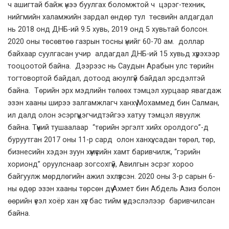
ч ашигтай байж үнээ буулгах боломжтой ч цэрэг-техник,
нийгмийн халамжийн зардал өндөр тул төсвийн алдагдал
нь 2018 онд ДНБ-ий 9.5 хувь, 2019 онд 5 хувьтай болсон.
2020 оны төсөвтөө газрын тосны үнийг 60-70 ам. доллар
байхаар суулгасан учир алдагдал ДНБ-ий 15 хувьд хүрэхээр
тооцоотой байна. Дээрээс нь Саудын Арабын улс төрийн
тогтовортой байдал, дотоод аюулгүй байдал эрсдэлтэй
байна. Төрийн эрх мэдлийн төлөөх тэмцэл хурцаар явагдаж
эзэн хааны ширээ залгамжлагч ханхүү Мохаммед бин Салман,
ил далд олон эсэргүүцэгчидтэйгээ хатуу тэмцэл явуулж
байна. Түүний тушаалаар “төрийн эргэлт хийх оролдого”-д
буруутган 2017 оны 11-р сард олон ханхүү, садан төрөл, төр,
бизнесийн хэдэн зуун хүмүүсийн хамт баривчилж, “гэрийн
хорионд” оруулснаар зогсохгүй, Авилгын эсрэг хороо
байгуулж мөрдлөгийн ажил эхлүүлсэн. 2020 оны 3-р сарын 6-
ны өдөр эзэн хааны төрсөн дүү Ахмет бин Абдель Азиз болон
өөрийн үеэл хоёр хан хүүг бас тийм үндэслэлээр баривчилсан
байна.