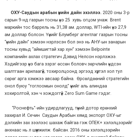
ОХУ-Саудын арабын үнийн дайн эхэллээ.
2020 оны 3-р
сарын 9-нд газрын тосны үнэ 25 хувь огцом унаж Brent
маркийн тос баррель нь 31,38 ам. доллар, WTI-ийн үнэ 27,9
ам доллар болсон. Үүнийг Блумберг агентлаг газрын тосны
“үнийн дайн” хэмээн нэрлэсэн бол энэ нь АНУ-ын занарын
тосны хувьд “аймшигтай хар хун” хэмээн Belpointe
компанийн ахлах стратегич Дэвид Нелсон нэрлэжээ.
Хэдийгээр үнэ бага зэрэг өссөн боловч зөрчлийн үндсэн
шалтгаан арилаагүй, тохиролцоонд эргээд хүртэл хол тул
сөрөг арга хэмжээ авсаар байна. Өрсөлдөөний стратегийн
онол буюу “тоглоомын онолд” үүнийг аль алиндаа
хохиролтой, хэн ч хождоггүй Zero Sum Game гэдэг.
“Роснефть”-ийн удирдлагууд, түүний дотор ерөнхий
захирал И. Сечин Саудын Арабын хямд экспорт ОХУ-ыг
дэлхийн зах зээлээс шахаж байгаа гэж ОПЕК+ хэлэлцээрийг
анхнаас нь л шүүмжилж байсан. 2016 оны хэлэлцээрийн