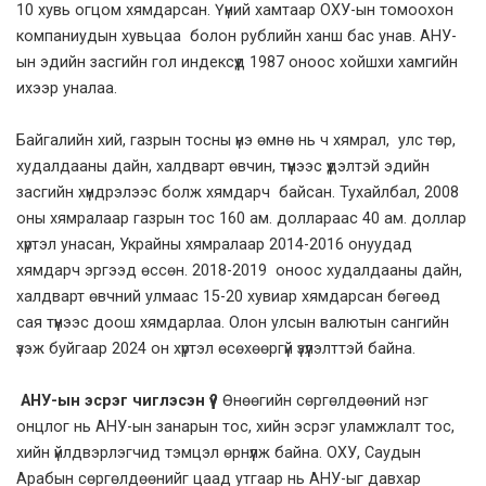
10 хувь огцом хямдарсан. Үүний хамтаар ОХУ-ын томоохон
компаниудын хувьцаа болон рублийн ханш бас унав. АНУ-
ын эдийн засгийн гол индексүүд 1987 оноос хойшхи хамгийн
ихээр уналаа.
Байгалийн хий, газрын тосны үнэ өмнө нь ч хямрал, улс төр,
худалдааны дайн, халдварт өвчин, түүнээс үүдэлтэй эдийн
засгийн хүндрэлээс болж хямдарч байсан. Тухайлбал, 2008
оны хямралаар газрын тос 160 ам. доллараас 40 ам. доллар
хүртэл унасан, Украйны хямралаар 2014-2016 онуудад
хямдарч эргээд өссөн. 2018-2019 оноос худалдааны дайн,
халдварт өвчний улмаас 15-20 хувиар хямдарсан бөгөөд
сая түүнээс доош хямдарлаа. Олон улсын валютын сангийн
үзэж буйгаар 2024 он хүртэл өсөхөөргүй үзүүлэлттэй байна.
АНУ-ын эсрэг чиглэсэн үү?
Өнөөгийн сөргөлдөөний нэг
онцлог нь АНУ-ын занарын тос, хийн эсрэг уламжлалт тос,
хийн үйлдвэрлэгчид тэмцэл өрнүүлж байна. ОХУ, Саудын
Арабын сөргөлдөөнийг цаад утгаар нь АНУ-ыг давхар