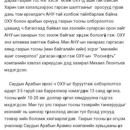
дараа газрын тос нэг хэсэг өсөж ОХУ-д ашигтай байсан.
Харин сая хэлэлцээрээс гарсан шалтгааныг оросууд гурав
дахь том өрсөлдөгч АНУ-тай холбож тайлбарлаж байна.
ОХУ болон арабын орнууд газрын тосны олборлолтоо
цаашид ч багасгаад байвал зах зээлийн суларсан орон зайг
АНУ-ын занарын тос эзэлж байгааг хүлцэж болохгүй гэж ОХУ
энэ алхамаа зөвтгөж байна. Мөн АНУ-ын занараас гаргасан
хямд газрын тосны (мөн байгалийн хийн) эсрэг “мөнхийн
ашиг сонирхлоо” дагасан нүүдэл гэж ОХУ-ын “Роснефть”
компанийн хэвлэл хариуцсан дэд захирал Михаил Леонтьев
мэдэгдсэн.
Саудын Арабын зүгээс ч ОХУ-ыг буруутгаж олборлолтоо
өдөрт 3.5 гаруй сая барреллиэр нэмэгдүүлж 13 саяд хүргэнэ,
тосны үнийг 10-20 ам. доллар хүртэл хямдруулна гэдгээ
мэдэгдсэн. Мөн тус улс газрын тосны тээврийн танкеруудыг
ихэнхийг нь шинээр түрээслээд авсан тул бусад улсууд
тээвэр хийх боломж хязгаарлагдав. Газрын тосны үнэ огцом
унаснаар Саудын Арабын Арамко компанийн хувьцааны үнэ