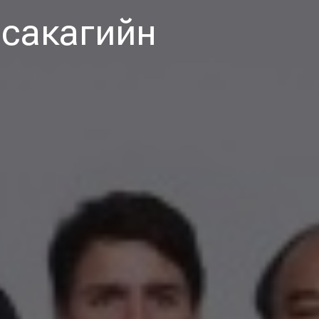
Осакагийн