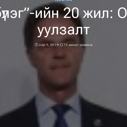
бүлэг”-ийн 20 жил: 
уулзалт
July 1, 2019
73 минут уншина