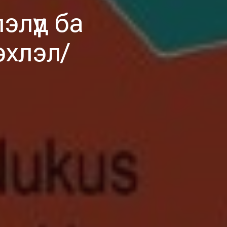
лүүд ба
эхлэл/