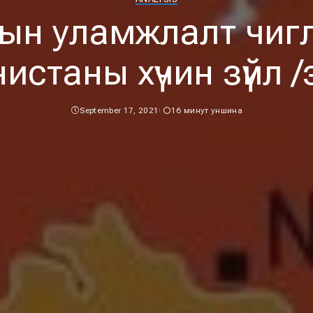
н уламжлалт чиглэ
истаны хүчин зүйл /
September 17, 2021
16 минут уншина