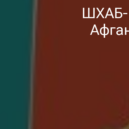
ШХАБ-ы
Афган