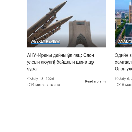
WEEKLY REVIEW
ANALYS
АНУ-Ираны дайны үйл явц: Олон
Эдийн з
улсын аюулгүй байдлын шинэ дүр
хамгаал
зураг
Олон улс
July 13, 2026
July 6,
Read more
9 минут уншина
10 мин