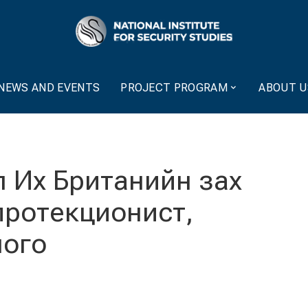
NEWS AND EVENTS
PROJECT PROGRAM
ABOUT U
л Их Британийн зах
протекционист,
лого