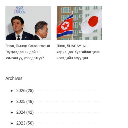
Япон, Өмнөд Солонгосын
Япон, БНАСАУ-ын
“худалдааны дайн”:
харилцаа: Хулгайлагдсан
хямрал уу, үзэгдэл үү?
иргэдийн асуудал
Archives
►
2026 (28)
►
2025 (48)
►
2024 (42)
►
2023 (50)