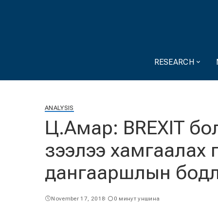
RESEARCH
ANALYSIS
Ц.Амар: BREXIT бо
зээлээ хамгаалах 
дангааршлын бод
November 17, 2018
0 минут уншина