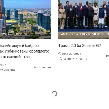
IS
WEEKLY REVIEW
ANALYSIS
WEEKLY REVIEW
RESE
асгийн аюулгүй байдлаа
Трамп 2.0 ба Эвианы G7
ах Узбекистаны оролдлого:
June 22, 2026
ын санхүүгийн төв
Re
12 минут уншина
 2026
Read more
ут уншина