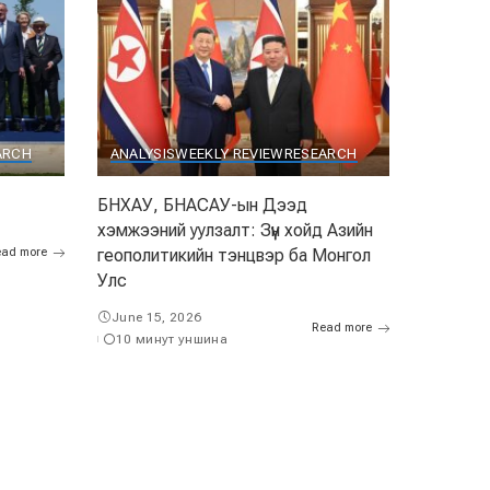
ARCH
ANALYSIS
WEEKLY REVIEW
RESEARCH
БНХАУ, БНАСАУ-ын Дээд
хэмжээний уулзалт: Зүүн хойд Азийн
ad more
геополитикийн тэнцвэр ба Монгол
Улс
June 15, 2026
Read more
10 минут уншина