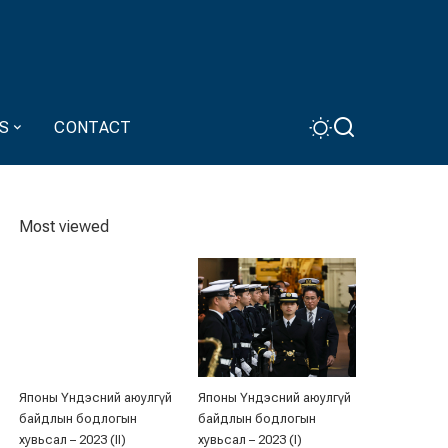
S
CONTACT
Most viewed
Японы Үндэсний аюулгүй
Японы Үндэсний аюулгүй
байдлын бодлогын
байдлын бодлогын
хувьсал – 2023 (II)
хувьсал – 2023 (I)