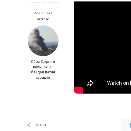
Read next
article
Ойрх Дорнод
дахь нөхцөл
байдал дахин
хурцдав
SHARE