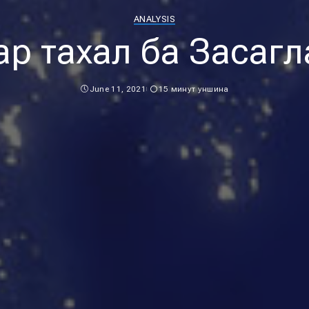
ANALYSIS
ар тахал ба Засагл
June 11, 2021
15 минут уншина