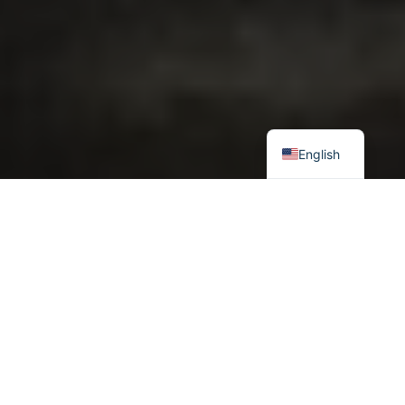
English
2024 оны 2-р сарын 26-нд ОХУ-ын ерөнхийлөгч В.В.Путин ОХУ-
ын Зэвсэгт хүчний тойргийн бүтцийг шинэчлэн зохион
байгуулах тухай зарлиг гаргав.
[1]
Шинэчилсэн тойргийн
бүтцээр өмнөх Баруун цэргийн тойргийг задлаж Москвагийн
цэргийн тойрог, Ленинградын цэргийн тойрог болгосны
дээр Умард флотыг бие даасан тэнгисийн цэргийн флот
болгож түүний харьяаны хуурай замын цэргийн нэгжүүдийг
Ленинградын цэргийн тойрогт оруулсан, мөн түүнчлэн Өмнөд
цэргийн тойргийн бүрэлдэхүүнд Украины нутагт эзлээд буй