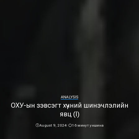
ANALYSIS
ОХУ-ын зэвсэгт хүчний шинэчлэлийн
явц (I)
August 9, 2024
16 минут уншина