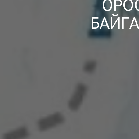
ОРО
БАЙГ