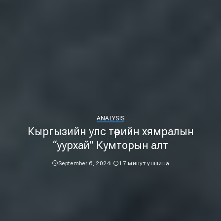
ANALYSIS
Кыргызийн улс төрийн хямралын
“уурхай” Кумторын алт
September 6, 2024
17 минут уншина