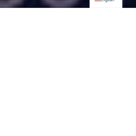
Унгар
-Европын Холбооны хоорондын харилцаа, 2015, 2019
оны Польшийн сонгууль, 2015-2016 оны дүрвэгсэдийн
хямралаас шалтгаалан баруун, зүүн /шинэ, хуучин/ европын
хооронд үүссэн таагүй нөхцөл байдал Европын Холбооны эв
нэгдэлд сорилт болж байна. Энэхүү сорилтыг Европын
Холбоо амжилттай даван туулж, нэгдмэл хэвээр үлдэж,
улам хүчирхэг болох уу эсвэл Брекситээр эмтэрсэн шиг
дахин хэлтэрч жижигсэх үү үгүй бол зүгээр л Европ дахинд хүчний
шилжилт явагдах болов уу гэдэг асуулт сонирхолтой юм.
Contents
Унгар-Европын харилцаа
Польш-Европын харилцаа