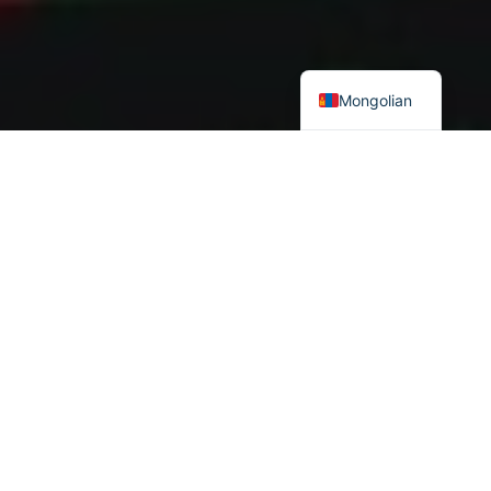
Mongolian
Мэдээлэл,
харилцаа холбооны систем хөгжих тутамд “далд”
дайн буюу мэдээлийн дайн хийх боломж гарсаар ирсэн.
Барууны зарим судлаачид мэдээллийн дайныг “саармаг
аюул”, “хосолмол аюул” гэж нэрийдэн “далд цэргийн
ажиллагаа, хүчтэй суртал ухуулга, улс төр, эдийн засгийн
дарамт шахалт, цэргийн болон иргэний дайны холимог
аюул” хэмээн тодорхойлоод байна.
Мэдээллийг “зэвсэг” болгон ашиглах үеэс эхлэн
“мэдээллийн дайн”
гэсэн нэр томъёо бий болжээ.
Мэдээллийн дайн гэсэн нэр томъёо анх 19 дүгээр зууны 50-
аад оны эхэн буюу Крымийн дайны үеэс хэрэглэгдэж