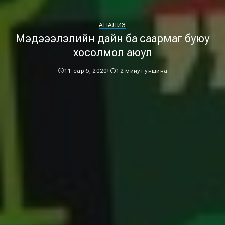
АНАЛИЗ
Мэдэээлэлийн дайн ба саармаг буюу
хосолмол аюул
11 сар 6, 2020
12 минут уншина