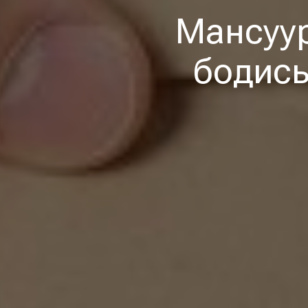
Мансуур
бодисы