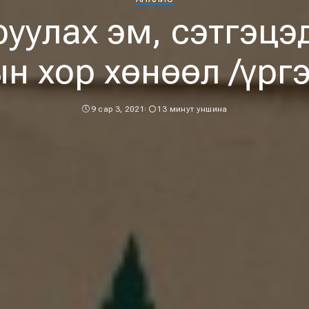
уулах эм, сэтгэцэ
н хор хөнөөл /үрг
9 сар 3, 2021
13 минут уншина