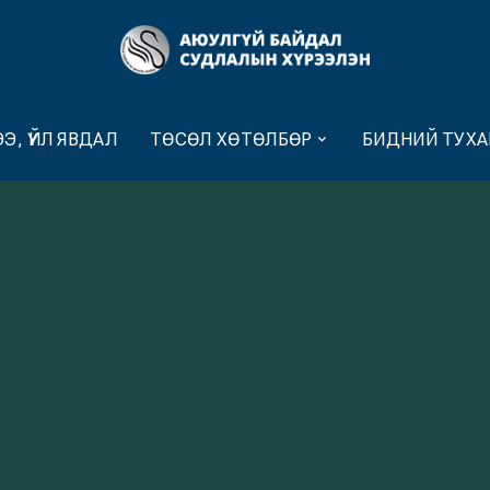
Э, ҮЙЛ ЯВДАЛ
ТӨСӨЛ ХӨТӨЛБӨР
БИДНИЙ ТУХА