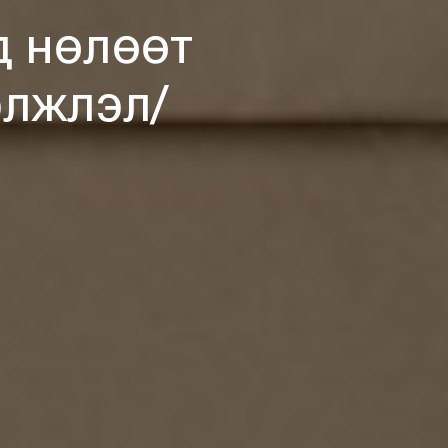
д нөлөөт
элжлэл/