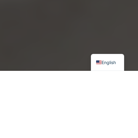
English
Хятад, Орос хоёр их гүрэн жанжлалын эсрэг гар нийлж олон
туйлт тогтолцоог бий болгоно хэмээн хамтын зорилгоо
тунхагладаг бөгөөд энэ нь нэг талаар зэргэлдээ хүчний
хүндийн төв үүсгэж, өөрсдийн нөлөөгөө нэмэгдүүлэхийг чармайж
байна хэмээн харагдаж байна.
Contents