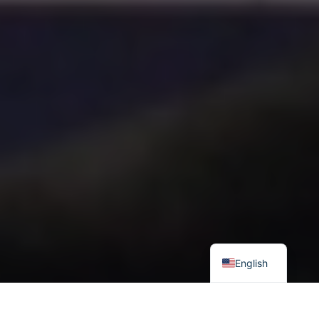
English
Энэ оны 10 дугаар сарын 3-6-ны өдрүүдэд Москва хотноо