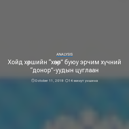
ANALYSIS
Хойд хөршийн “хөзөр” буюу эрчим хүчний
“донор”-уудын цуглаан
October 11, 2018
14 минут уншина