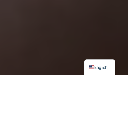
English
Их өгөгдөл бол XXI зууны хөгжлийг илэрхийлэх хамгийн чухал
нөөцүүдийн нэг болжээ. Өгөгдлийн үнэ цэн, ач холбогдол
бизнес, эрдэм шинжилгээ, засгийн газрын үйл ажиллагаанд
улам өсөн нэмэгдсээр буй өнөө үед мэдээллийг хэн бусдаас
түрүүлж цуглуулж, удирдаж, хянаж чадаж байгаа нь
нийгмийн бүхий л салбарт тэргүүлэх болжээ. Их хэмжээний