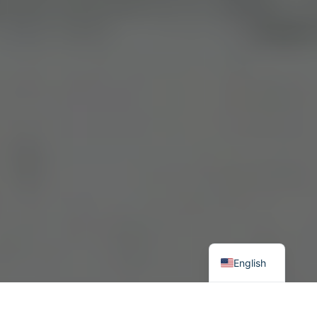
English
Ирэх жил дэлхийн эдийн засагт хямрал болох хэд хэдэн