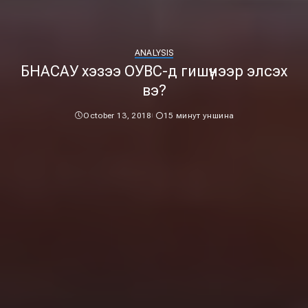
ANALYSIS
БНАСАУ хэзээ ОУВС-д гишүүнээр элсэх
вэ?
October 13, 2018
15 минут уншина