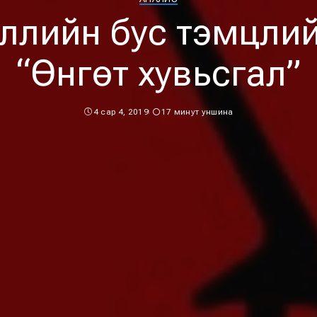
ллийн бус тэмцлий
“Өнгөт хувьсгал”
4 сар 4, 2019
17 минут уншина