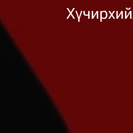
Хүчирхий