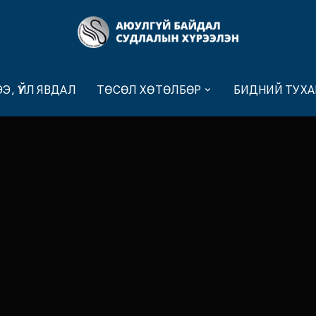
Э, ҮЙЛ ЯВДАЛ
ТӨСӨЛ ХӨТӨЛБӨР
БИДНИЙ ТУХА