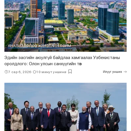
АНАЛИЗ
ДОЛОО ХОНОГИЙН ТОЙМ
Эдийн засгийн аюулгүй байдлаа хамгаалах Узбекистаны
оролдлого: Олон улсын санхүүгийн төв
7 сар 6, 2026
10 минут уншина
Илүүг унших