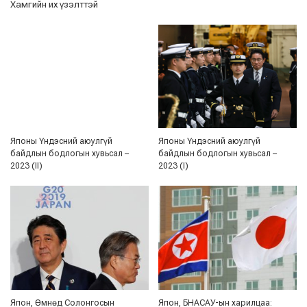
Хамгийн их үзэлттэй
Японы Үндэсний аюулгүй
Японы Үндэсний аюулгүй
байдлын бодлогын хувьсал –
байдлын бодлогын хувьсал –
2023 (II)
2023 (I)
Япон, Өмнөд Солонгосын
Япон, БНАСАУ-ын харилцаа: