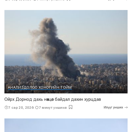
АНАЛИЗ
ДОЛОО ХОНОГИЙН ТОЙМ
Ойрх Дорнод дахь нөхцөл байдал дахин хурцдав
7 сар 20, 2026
7 минут уншина
Илүүг унших