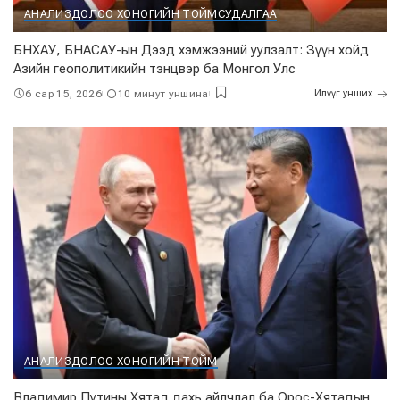
АНАЛИЗ
ДОЛОО ХОНОГИЙН ТОЙМ
СУДАЛГАА
БНХАУ, БНАСАУ-ын Дээд хэмжээний уулзалт: Зүүн хойд
Азийн геополитикийн тэнцвэр ба Монгол Улс
6 сар 15, 2026
10 минут уншина
Илүүг унших
АНАЛИЗ
ДОЛОО ХОНОГИЙН ТОЙМ
Владимир Путины Хятад дахь айлчлал ба Орос-Хятадын