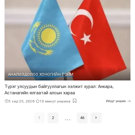
АНАЛИЗ
ДОЛОО ХОНОГИЙН ТОЙМ
Түрэг улсуудын байгууллагын ээлжит хурал: Анкара,
Астанагийн ялгаатай алсын хараа
5 сар 25, 2026
10 минут уншина
Илүүг унших
…
1
2
46