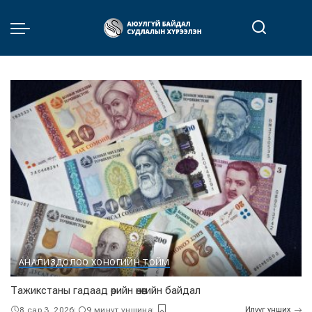
АНАЛИЗ
ДОЛОО ХОНОГИЙН ТОЙМ
Тажикстаны гадаад өрийн өнөөгийн байдал
8 сар 3, 2026
9 минут уншина
Илүүг унших