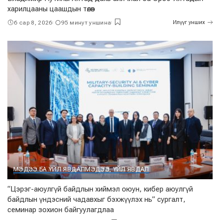
харилцааны цаашдын төлөв
6 сар 8, 2026
95 минут уншина
Илүүг унших
МЭДЭЭ БА ҮЙЛ ЯВДАЛ
МЭДЭЭ, ҮЙЛ ЯВДАЛ
“Цэрэг-аюулгүй байдлын хиймэл оюун, кибер аюулгүй
байдлын үндэсний чадавхыг бэхжүүлэх нь” сургалт,
семинар зохион байгуулагдлаа