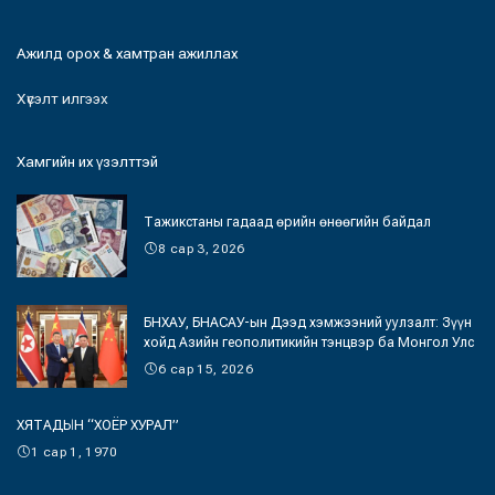
Ажилд орох & хамтран ажиллах
Хүсэлт илгээх
Хамгийн их үзэлттэй
Тажикстаны гадаад өрийн өнөөгийн байдал
8 сар 3, 2026
БНХАУ, БНАСАУ-ын Дээд хэмжээний уулзалт: Зүүн
хойд Азийн геополитикийн тэнцвэр ба Монгол Улс
6 сар 15, 2026
ХЯТАДЫН “ХОЁР ХУРАЛ”
1 сар 1, 1970