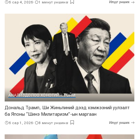
6 сар 4, 2026
1 минут уншина
Илүүг унших
АНАЛИЗ
ДОЛОО ХОНОГИЙН ТОЙМ
Дональд Трамп, Ши Жиньпиний дээд хэмжээний уулзалт
ба Японы “Шинэ Милитаризм”-ын маргаан
6 сар 1, 2026
8 минут уншина
Илүүг унших