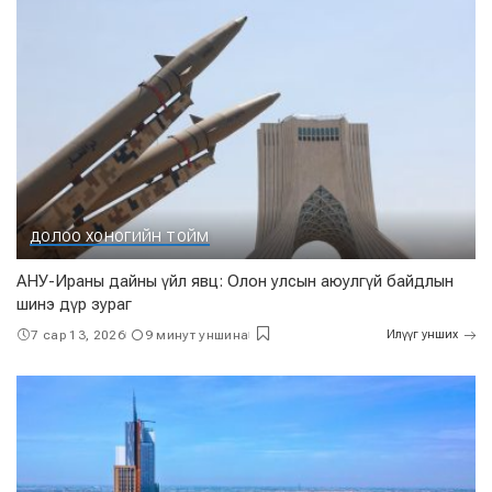
ДОЛОО ХОНОГИЙН ТОЙМ
АНУ-Ираны дайны үйл явц: Олон улсын аюулгүй байдлын
шинэ дүр зураг
7 сар 13, 2026
9 минут уншина
Илүүг унших