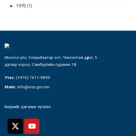
►
1970 (1)
Монгол улс, Улаанбаатар хот, Чингэлтэй дүүрэг, 5
дугаар хороо, Самбуугийн гудамж-18.
Утас:
(+976) 7611-9899
Мэйл:
info@niss.gov.mn
Биднийг дагахыг хүсвэл